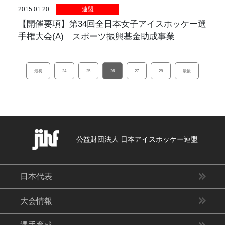
2015.01.20
連盟
【開催要項】第34回全日本女子アイスホッケー選
手権大会(A) スポーツ振興基金助成事業
最初
24
25
26
27
28
最後
公益財団法人 日本アイスホッケー連盟
日本代表
大会情報