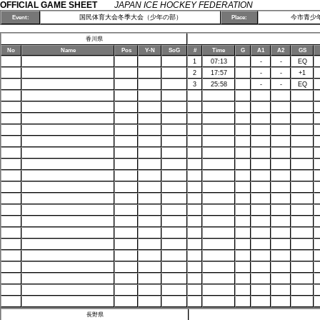
OFFICIAL GAME SHEET
JAPAN ICE HOCKEY FEDERATION
国民体育大会冬季大会（少年の部）
今市青少
Event:
Place:
香川県
No
Name
Pos
Y-N
SoG
#
Time
G
A1
A2
GS
1
07:13
-
-
EQ
2
17:57
-
-
+1
3
25:58
-
-
EQ
長野県