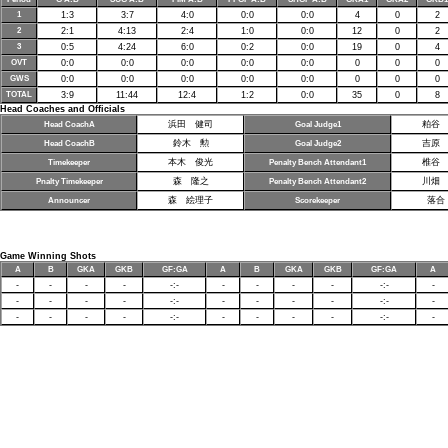
1
1:3
3:7
4:0
0:0
0:0
4
0
2
2
2:1
4:13
2:4
1:0
0:0
12
0
2
3
0:5
4:24
6:0
0:2
0:0
19
0
4
OVT
0:0
0:0
0:0
0:0
0:0
0
0
0
GWS
0:0
0:0
0:0
0:0
0:0
0
0
0
TOTAL
3:9
11:44
12:4
1:2
0:0
35
0
8
Head Coaches and Officials
浜田 健司
粕谷
Head CoachA
Goal Judge1
鈴木 勲
吉原
Head CoachB
Goal Judge2
本木 俊光
椎谷
Timekeeper
Penalty Bench Attendant1
森 隆之
川畑
Pnalty Timekeeper
Penalty Bench Attendant2
森 絵理子
落合
Announcer
Scorekeeper
Game Winning Shots
A
B
GKA
GKB
GF:GA
A
B
GKA
GKB
GF:GA
A
-
-
-
-
-:-
-
-
-
-
-:-
-
-
-
-
-
-:-
-
-
-
-
-:-
-
-
-
-
-
-:-
-
-
-
-
-:-
-