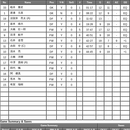
No
Name
Pos
Y-N
SoG
#
Time
G
A1
A2
GS
植木 雅史
33
GK
Y
0
1
01:17
12
11
-
EQ
渡邊 元喜
1
GK
N
0
2
08:22
12
9
-
EQ
須賀井 亮太 (A)
19
DF
Y
0
3
11:02
13
-
-
EQ
坂本 雄大
7
DF
Y
0
4
19:28
9
19
-
EQ
大橋 壮一郎
18
FW
Y
0
5
37:47
17
12
-
EQ
宮澤 航平
9
FW
Y
0
6
40:51
9
18
-
EQ
石井 道雪
13
FW
Y
0
7
42:27
19
7
9
+1
吉田 空 (C)
11
DF
Y
0
8
42:57
12
8
-
EQ
清水 亮
10
DF
Y
0
9
44:45
9
19
-
+1
土橋 洋輝
12
FW
Y
0
中澤 貴樹 (A)
17
FW
Y
0
田代 颯
8
FW
Y
0
関 優真
16
DF
Y
0
荒木 翔
14
FW
Y
0
有賀 瑞樹
15
FW
Y
0
Game Summary & Saves
Game Summary
Saves
Period
G A:B
SOG A:B
PIM A:B
PPGF A:B
SHGF A:B
GKA1
GKA2
GKB1