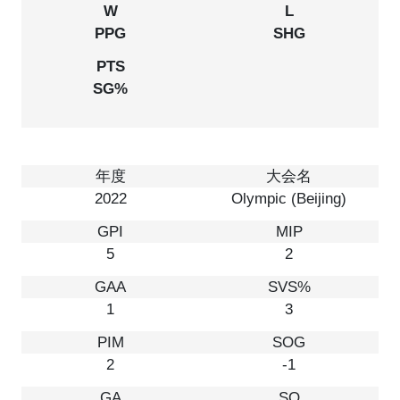
PPG
SHG
SG%
2022
Olympic (Beijing)
5
2
1
3
2
-1