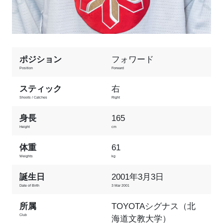
ポジション
フォワード
Position
Forward
スティック
右
Shoots / Catches
Right
身長
165
Height
cm
体重
61
Weights
kg
誕生日
2001年3月3日
Date of Birth
3 Mar 2001
所属
TOYOTAシグナス（北
Club
海道文教大学）