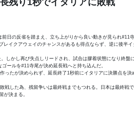
延長残り1秒でイタリアに敗戦
は前日の反省を踏まえ、立ち上がりから良い動きが見られ#11寺
ブレイクアウェイのチャンスがあるも得点ならず、逆に後半イタ
いた。しかし再び失点しリードされ、試合は膠着状態になり終盤
なゴールを#11寺尾が決め延長戦へと持ち込んだ。
スを作ったが決められず、延長終了1秒前にイタリアに決勝点を
で敗戦した為、残留争いは最終戦までもつれる。日本は最終戦で
残留が決まる。