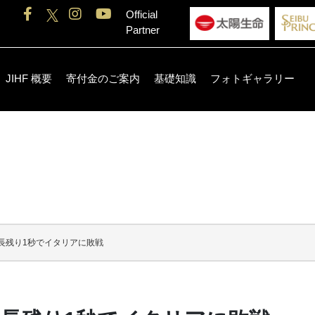
Official
Partner
JIHF 概要
寄付金のご案内
基礎知識
フォトギャラリー
長残り1秒でイタリアに敗戦