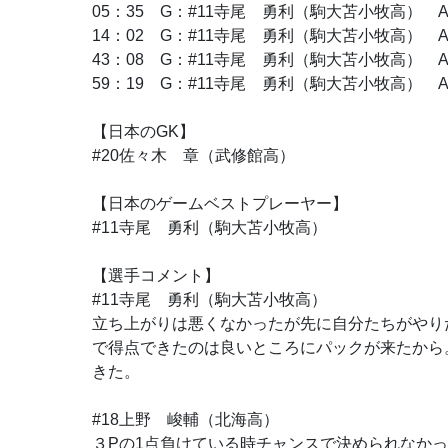
05：35 G：#11寺尾 勇利（駒大苫小牧高） 
14：02 G：#11寺尾 勇利（駒大苫小牧高） 
43：08 G：#11寺尾 勇利（駒大苫小牧高）
59：19 G：#11寺尾 勇利（駒大苫小牧高） 
【日本のGK】
#20佐々木 章（武修館高）
【日本のゲームベストプレーヤー】
#11寺尾 勇利（駒大苫小牧高）
【選手コメント】
#11寺尾 勇利（駒大苫小牧高）
立ち上がりは悪くなかったが先に自分たちがやり
で得点できたのは良いところにパックが来たから
きた。
#18上野 峻輔（北海高）
３Pの1点負けている時チャンスで決められなか