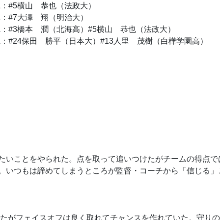
A：#5横山 恭也（法政大）
A：#7大澤 翔（明治大）
 A：#3橋本 潤（北海高）#5横山 恭也（法政大）
A：#24保田 勝平（日本大）#13人里 茂樹（白樺学園高）
たいことをやられた。点を取って追いつけたがチームの得点で
。いつもは諦めてしまうところが監督・コーチから「信じる」
ったがフェイスオフは良く取れてチャンスを作れていた。守り