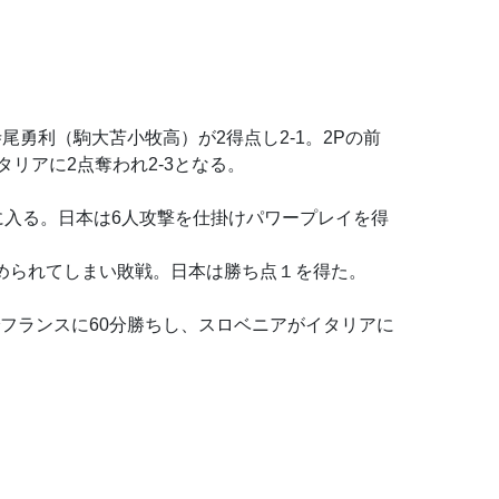
尾勇利（駒大苫小牧高）が2得点し2-1。2Pの前
リアに2点奪われ2-3となる。
に入る。日本は6人攻撃を仕掛けパワープレイを得
決められてしまい敗戦。日本は勝ち点１を得た。
フランスに60分勝ちし、スロベニアがイタリアに