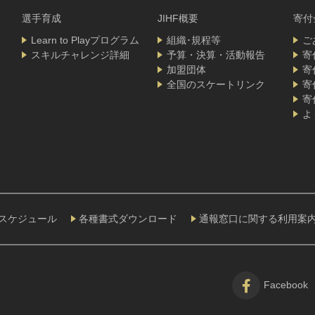
選手育成
JIHF概要
寄付
Learn to Playプログラム
組織･規程等
ご
スキルチャレンジ詳細
予算・決算・活動報告
寄
加盟団体
寄
全国のスケートリンク
寄
寄
よ
HFスケジュール
各種書式ダウンロード
通報窓口に関する利用案
Facebook