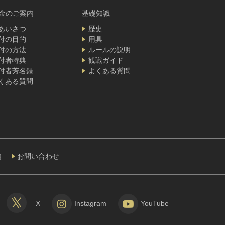
金のご案内
基礎知識
あいさつ
歴史
付の目的
用具
付の方法
ルールの説明
付者特典
観戦ガイド
付者芳名録
よくある質問
くある質問
内
お問い合わせ
X
Instagram
YouTube